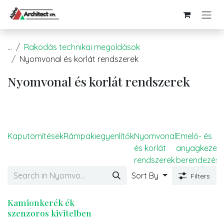
Kihagyás és továbblépés a tartalomhoz
...
Rakodás technikai megoldások
Nyomvonal és korlát rendszerek
Nyomvonal és korlát rendszerek
Kaputömítések
Rámpakiegyenlítők
Nyomvonal
Emelő- és
és korlát
anyagkezelő
rendszerek
berendezése
Sort By
Filters
Kamionkerék ék
szenzoros kivitelben