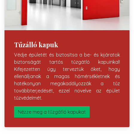
Tűzálló kapuk
Védje épületét és biztosítsa a be- és kijáratok
biztonságát tartós tűzgátló kapuinkal!
Kifejezetten úgy terveztük őket, hogy
ellenálljanak a magas hőmérsékletnek és
hatékonyan megakadályozzák a tűz
továbbterjedését, ezzel növelve az épület
tűzvédelmét.
Nézze meg a tűzgátló kapukat