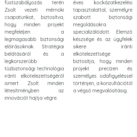
füstszabályozás terén
éves kockázatkezelési
Zsolt vezeti mérnöki
tapasztalattal, személyre
csapatunkat, biztosítva,
szabott biztonsági
hogy minden projekt
megoldásokra
megfeleljen a
specializálódott. Elemző
legmagasabb biztonsági
készsége és az ügyfelek
előírásoknak. Stratégiai
sikere iránti
belátásáról és a
elkötelezettsége
legkorszerűbb
biztosítja, hogy minden
tűzbiztonsági technológia
projekt precízen és
iránti elkötelezettségéről
személyes odafigyeléssel
ismert Zsolt minden
történjen, a konzultációtól
létesítményben az
a végső megvalósításig.
innovációt hajtja végre.