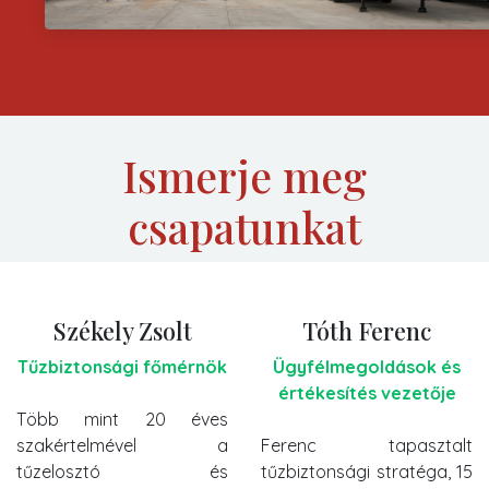
Ismerje meg
csapatunkat
Székely Zsolt
Tóth Ferenc
Tűzbiztonsági főmérnök
Ügyfélmegoldások és
értékesítés vezetője
Több mint 20 éves
szakértelmével a
Ferenc tapasztalt
tűzelosztó és
tűzbiztonsági stratéga, 15