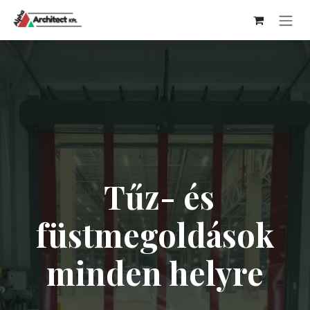
Kihagyás és továbblépés a tartalomhoz
Tűz- és
füstmegoldások
minden helyre