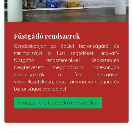
Füstgátló rendszerek
Gondoskodjon az épület biztonságáról és
minimalizálja a füst terjedését innovatív
füstgátló rendszereinkkel! Szakszerűen
megtervezett megoldásaink hatékonyan
szabályozzák a füst mozgását
vészhelyzetekben, ezzel támogatva a gyors és
biztonságos evakuálást.
Fedezze fel a füstgátló rendszereket