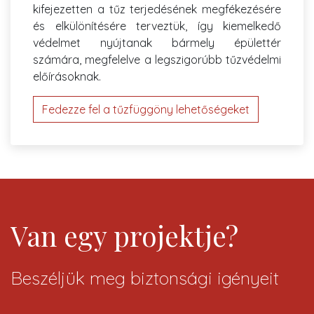
kifejezetten a tűz terjedésének megfékezésére
és elkülönítésére terveztük, így kiemelkedő
védelmet nyújtanak bármely épülettér
számára, megfelelve a legszigorúbb tűzvédelmi
előírásoknak.
Fedezze fel a tűzfüggöny lehetőségeket
Van egy projektje?
Beszéljük meg biztonsági igényeit