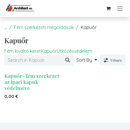
Kihagyás és továbblépés a tartalomhoz
...
Fém szerkezeti megoldások
Kapuőr
Kapuőr
Fém kiváltó keret
Kapuőr
Ütközésvédelem
Sort By
Filters
Kapuőr- fém szerkezet
az ipari kapuk
védelmére
0,00
€